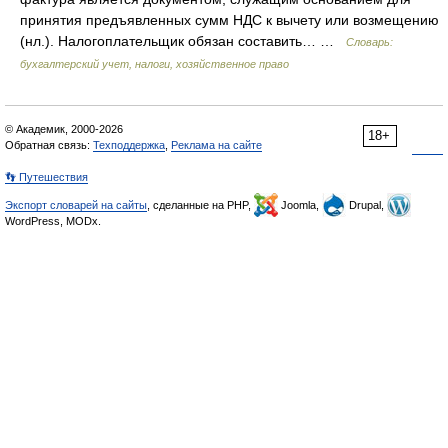
принятия предъявленных сумм НДС к вычету или возмещению
(нл.). Налогоплательщик обязан составить… …
Словарь:
бухгалтерский учет, налоги, хозяйственное право
© Академик, 2000-2026
18+
Обратная связь:
Техподдержка
,
Реклама на сайте
👣 Путешествия
Экспорт словарей на сайты
, сделанные на PHP,
Joomla,
Drupal,
WordPress, MODx.